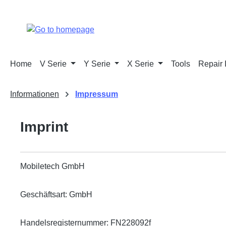
p to main content
Skip to search
Skip to main navigation
Home
V Serie
Y Serie
X Serie
Tools
Repair 
Informationen
Impressum
Imprint
Mobiletech GmbH
Geschäftsart: GmbH
Handelsregisternummer: FN228092f