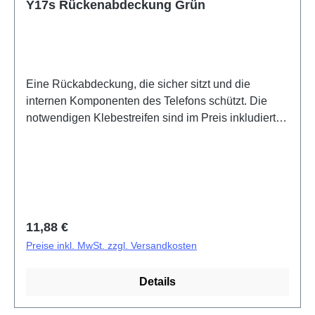
Y17s Rückenabdeckung Grün
Eine Rückabdeckung, die sicher sitzt und die
internen Komponenten des Telefons schützt. Die
notwendigen Klebestreifen sind im Preis inkludiert
und werden mit diesem Produkt mitgeliefert. Battery
Cover Component Y17s Green PD2317F/GF HSF
(SH) ODM-HQ
Regulärer Preis:
11,88 €
Preise inkl. MwSt. zzgl. Versandkosten
Details