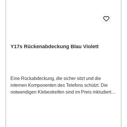
Y17s Rückenabdeckung Blau Violett
Eine Rückabdeckung, die sicher sitzt und die
internen Komponenten des Telefons schützt. Die
notwendigen Klebestreifen sind im Preis inkludiert
und werden mit diesem Produkt mitgeliefert. Battery
Cover Component Y17s Blue Purple PD2317F/GF
HSF (SH) ODM-HQ