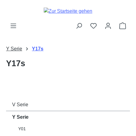
Zum Hauptinhalt springen
Ware
Y Serie
Y17s
Y17s
V Serie
Y Serie
Y01