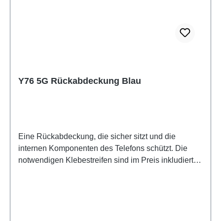
Y76 5G Rückabdeckung Blau
Eine Rückabdeckung, die sicher sitzt und die
internen Komponenten des Telefons schützt. Die
notwendigen Klebestreifen sind im Preis inkludiert
und werden mit diesem Produkt mitgeliefert.Battery
Cover Components Y76 5G Blue PD2156BF/CF 4#
HSF (SH)