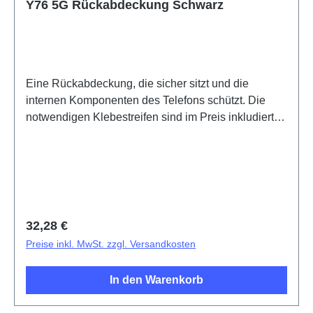
Y76 5G Rückabdeckung Schwarz
Eine Rückabdeckung, die sicher sitzt und die
internen Komponenten des Telefons schützt. Die
notwendigen Klebestreifen sind im Preis inkludiert
und werden mit diesem Produkt mitgeliefert.Battery
Cover Components Y76 5G Black PD2156BF/CF 3#
HSF (SH)
Regulärer Preis:
32,28 €
Preise inkl. MwSt. zzgl. Versandkosten
In den Warenkorb