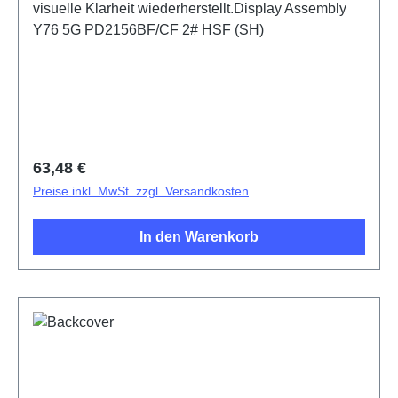
visuelle Klarheit wiederherstellt.Display Assembly
Y76 5G PD2156BF/CF 2# HSF (SH)
Regulärer Preis:
63,48 €
Preise inkl. MwSt. zzgl. Versandkosten
In den Warenkorb