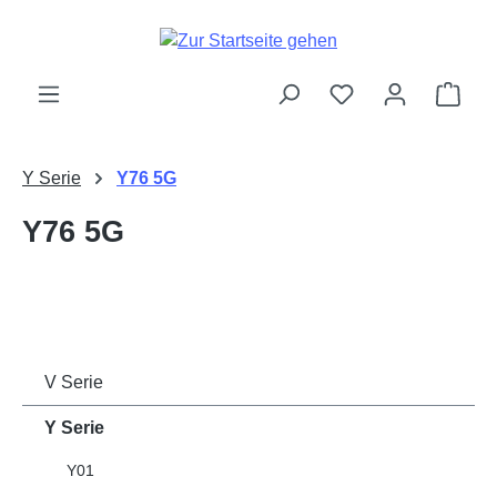
Zum Hauptinhalt springen
Ware
Y Serie
Y76 5G
Y76 5G
V Serie
Y Serie
Y01