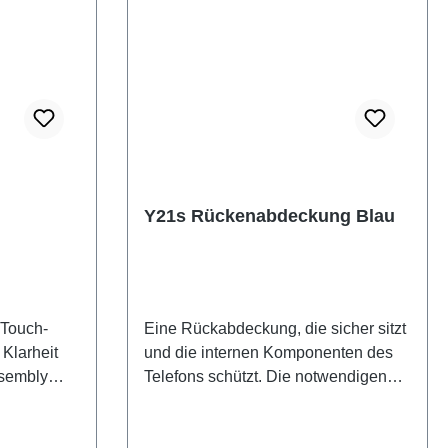
Y21s Rückenabdeckung Blau
 Touch-
Eine Rückabdeckung, die sicher sitzt
 Klarheit
und die internen Komponenten des
ssembly
Telefons schützt. Die notwendigen
SF(SH)
Klebestreifen sind im Preis inkludiert
und werden mit diesem Produkt