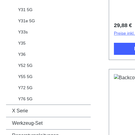
Y31 5G
Y31e 5G
Reguläre
29,88 €
Y33s
Preise ink
Y35
Y36
Y52 5G
Y55 5G
Y72 5G
Y76 5G
X Serie
Werkzeug-Set