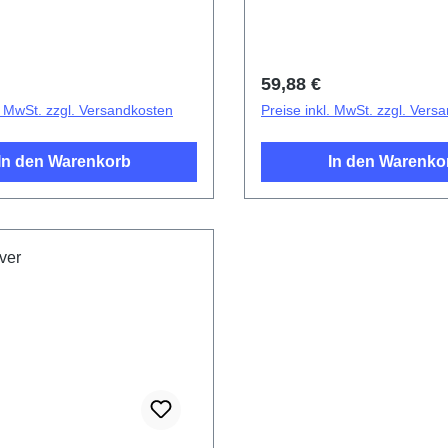
r Preis:
Regulärer Preis:
59,88 €
l. MwSt. zzgl. Versandkosten
Preise inkl. MwSt. zzgl. Vers
In den Warenkorb
In den Warenko