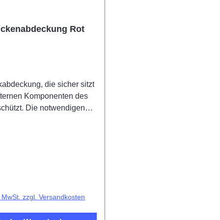
ückenabdeckung Rot
abdeckung, die sicher sitzt
internen Komponenten des
schützt. Die notwendigen
fen sind im Preis inkludiert
n mit diesem Produkt
 Cover
ts Y21s Red Green
F 4# HSF (SH)
r Preis:
l. MwSt. zzgl. Versandkosten