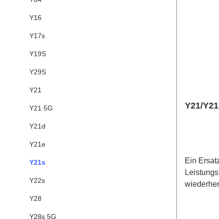
Y16
Y17s
Y19S
Y29S
Y21
Y21/Y21
Y21 5G
Y21d
Y21e
Ein Ersat
Y21s
Leistungs
Y22s
wiederher
Lithium B
Y28
Y28s 5G