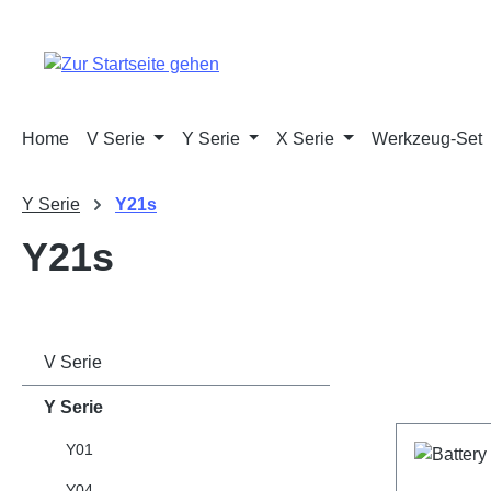
m Hauptinhalt springen
Zur Suche springen
Zur Hauptnavigation springen
Home
V Serie
Y Serie
X Serie
Werkzeug-Set
Y Serie
Y21s
Y21s
V Serie
Y Serie
Y01
Y04