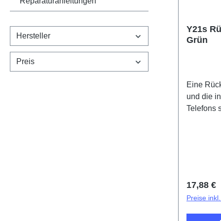
Reparaturanleitungen
Y21s R
Hersteller
Grün
Preis
Eine Rück
und die 
Telefons 
Klebestrei
und werde
mitgeliefert. Battery
Componen
PD2138C
Reguläre
17,88 €
Preise ink