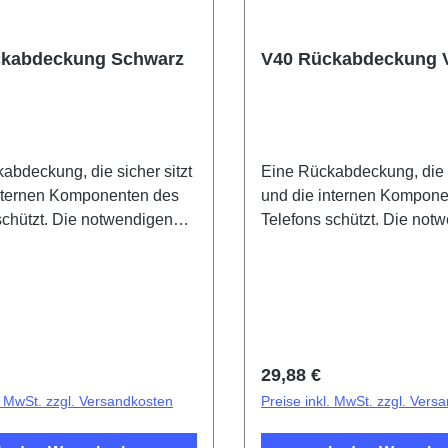
ckabdeckung Schwarz
V40 Rückabdeckung V
abdeckung, die sicher sitzt
Eine Rückabdeckung, die s
internen Komponenten des
und die internen Kompone
schützt. Die notwendigen
Telefons schützt. Die not
fen sind im Preis inkludiert
Klebestreifen sind im Preis
n mit diesem Produkt
und werden mit diesem Pr
ert.Battery Cover Component
mitgeliefert.Battery Cove
k PD2363HF/IF/JF
V40 Purple PD2363HF/J
r Preis:
Regulärer Preis:
29,88 €
l. MwSt. zzgl. Versandkosten
Preise inkl. MwSt. zzgl. Vers