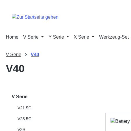
m Hauptinhalt springen
Zur Suche springen
Zur Hauptnavigation springen
Home
V Serie
Y Serie
X Serie
Werkzeug-Set
V Serie
V40
V40
V Serie
V21 5G
V23 5G
V29