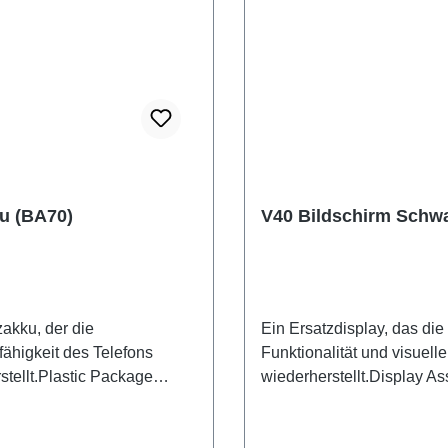
u (BA70)
V40 Bildschirm Schw
zakku, der die
Ein Ersatzdisplay, das die
fähigkeit des Telefons
Funktionalität und visuelle
stellt.Plastic Package
wiederherstellt.Display A
Battery BA70 HSF(SH)
V40 Black PD2363HF/IF/
HSF(SH)