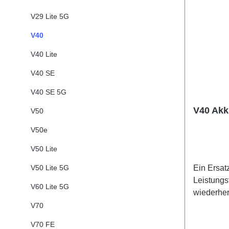
V29 Lite 5G
V40
V40 Lite
V40 SE
V40 SE 5G
V40 Akk
V50
V50e
V50 Lite
V50 Lite 5G
Ein Ersat
Leistungs
V60 Lite 5G
wiederher
Lithium 
V70
V70 FE