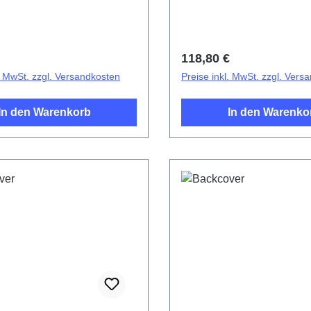
r Preis:
Regulärer Preis:
118,80 €
l. MwSt. zzgl. Versandkosten
Preise inkl. MwSt. zzgl. Vers
In den Warenkorb
In den Warenko