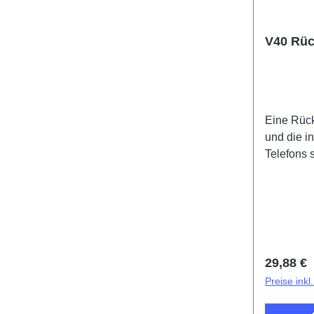
V40 Rü
Eine Rück
und die 
Telefons 
Klebestrei
und werde
mitgelief
V40 Blac
HSF(SH)
Reguläre
29,88 €
Preise ink