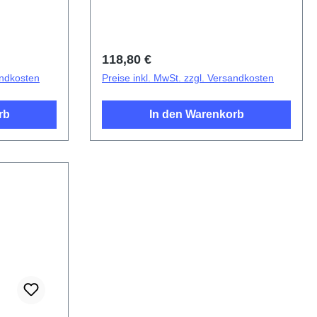
Regulärer Preis:
118,80 €
andkosten
Preise inkl. MwSt. zzgl. Versandkosten
rb
In den Warenkorb