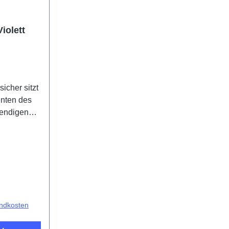
iolett
icher sitzt
nten des
wendigen
 inkludiert
odukt
r Component
F HSF(SH)
andkosten