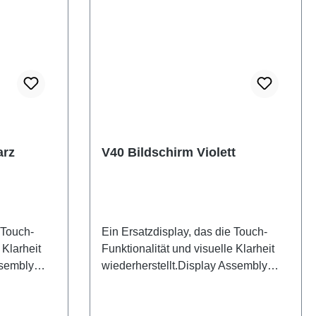
arz
V40 Bildschirm Violett
 Touch-
Ein Ersatzdisplay, das die Touch-
 Klarheit
Funktionalität und visuelle Klarheit
ssembly
wiederherstellt.Display Assembly
JF
V40 Purple PD2363HF/JF HSF(SH)