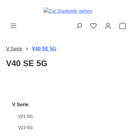
Zum Hauptinhalt springen
Ware
V Serie
V40 SE 5G
V40 SE 5G
V Serie
V21 5G
V23 5G