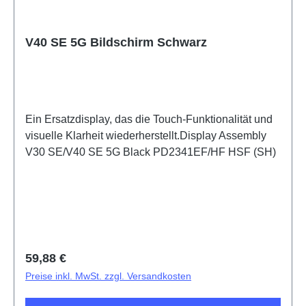
V40 SE 5G Bildschirm Schwarz
Ein Ersatzdisplay, das die Touch-Funktionalität und
visuelle Klarheit wiederherstellt.Display Assembly
V30 SE/V40 SE 5G Black PD2341EF/HF HSF (SH)
Regulärer Preis:
59,88 €
Preise inkl. MwSt. zzgl. Versandkosten