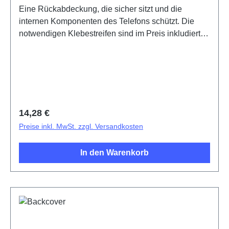
Eine Rückabdeckung, die sicher sitzt und die
internen Komponenten des Telefons schützt. Die
notwendigen Klebestreifen sind im Preis inkludiert
und werden mit diesem Produkt mitgeliefert.Battery
Cover Component V40 SE 5G Black PD2341HF
HSF (SH)
Regulärer Preis:
14,28 €
Preise inkl. MwSt. zzgl. Versandkosten
In den Warenkorb