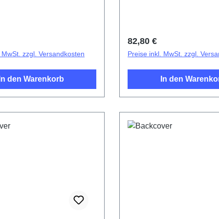
r Preis:
Regulärer Preis:
82,80 €
l. MwSt. zzgl. Versandkosten
Preise inkl. MwSt. zzgl. Vers
In den Warenkorb
In den Warenko