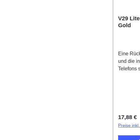
V29 Lit
Gold
Eine Rück
und die 
Telefons 
Klebestrei
und werde
mitgelief
V29 Lite
2#(SH)
Reguläre
17,88 €
Preise ink