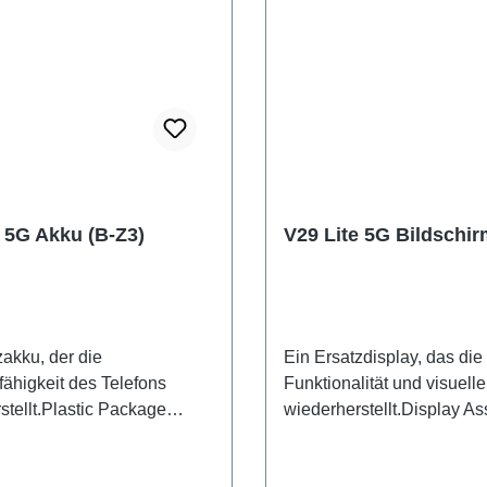
e 5G Akku (B-Z3)
V29 Lite 5G Bildschi
zakku, der die
Ein Ersatzdisplay, das die
fähigkeit des Telefons
Funktionalität und visuelle
stellt.Plastic Package
wiederherstellt.Display A
attery B-Z3 EX HSF
V29 Lite 5G Gold PD227
(SH)