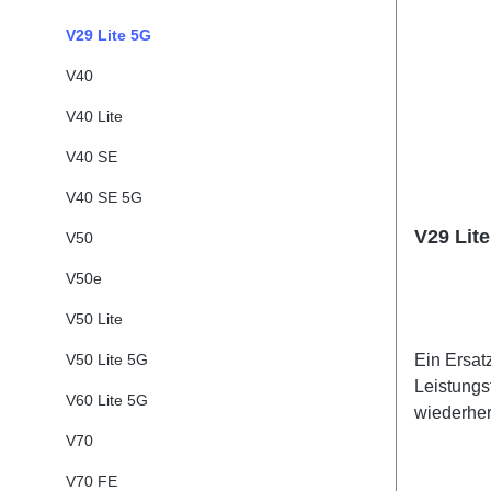
V29 Lite 5G
V40
V40 Lite
V40 SE
V40 SE 5G
V29 Lit
V50
V50e
V50 Lite
V50 Lite 5G
Ein Ersat
Leistungs
V60 Lite 5G
wiederher
Lithium B
V70
V70 FE