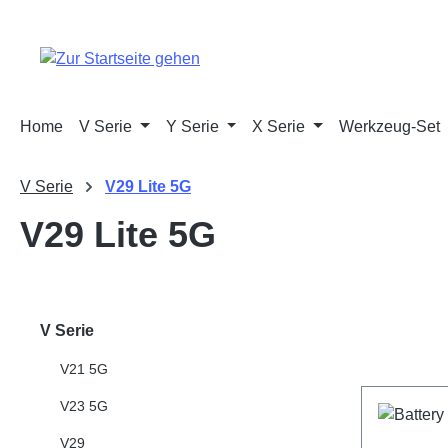
m Hauptinhalt springen
Zur Suche springen
Zur Hauptnavigation springen
Home
V Serie
Y Serie
X Serie
Werkzeug-Set
V Serie
V29 Lite 5G
V29 Lite 5G
V Serie
V21 5G
V23 5G
V29