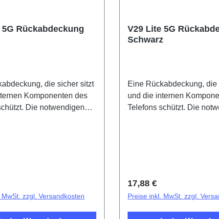
e 5G Rückabdeckung
V29 Lite 5G Rückabd
Schwarz
abdeckung, die sicher sitzt
Eine Rückabdeckung, die s
internen Komponenten des
und die internen Kompone
schützt. Die notwendigen
Telefons schützt. Die not
fen sind im Preis inkludiert
Klebestreifen sind im Preis
n mit diesem Produkt
und werden mit diesem Pr
ert.Battery Cover Component
mitgeliefert.Battery Cove
 5G Gold PD2271F/BF HSF
V29 Lite 5G Black PD22
1#(SH)
r Preis:
Regulärer Preis:
17,88 €
l. MwSt. zzgl. Versandkosten
Preise inkl. MwSt. zzgl. Vers