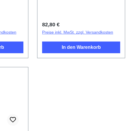
Regulärer Preis:
82,80 €
andkosten
Preise inkl. MwSt. zzgl. Versandkosten
rb
In den Warenkorb