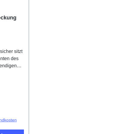
eckung
icher sitzt
nten des
wendigen
 inkludiert
odukt
r Component
71F/BF HSF
andkosten