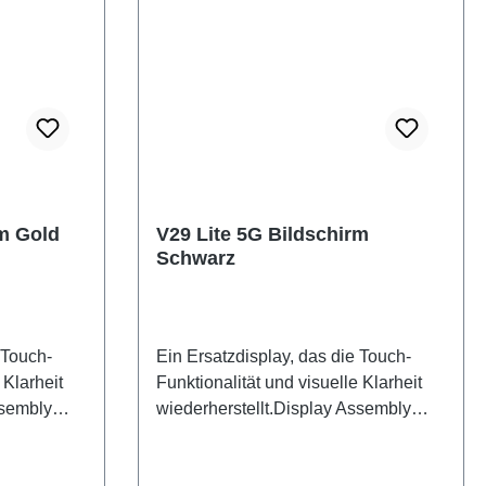
rm Gold
V29 Lite 5G Bildschirm
Schwarz
 Touch-
Ein Ersatzdisplay, das die Touch-
 Klarheit
Funktionalität und visuelle Klarheit
ssembly
wiederherstellt.Display Assembly
1F/BF HSF
V29 Lite 5G Black PD2271F/BF HSF
(SH)