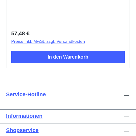
Cover Component X200 Pro Titanium PD2405F/CF
HSF (SH)
Regulärer Preis:
57,48 €
Preise inkl. MwSt. zzgl. Versandkosten
In den Warenkorb
Service-Hotline
Informationen
Shopservice