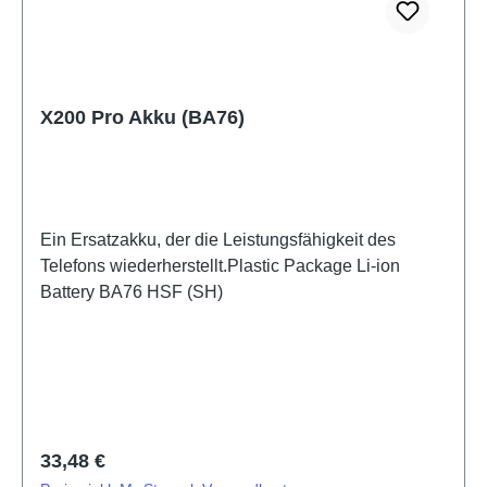
X200 Pro Akku (BA76)
Ein Ersatzakku, der die Leistungsfähigkeit des
Telefons wiederherstellt.Plastic Package Li-ion
Battery BA76 HSF (SH)
Regulärer Preis:
33,48 €