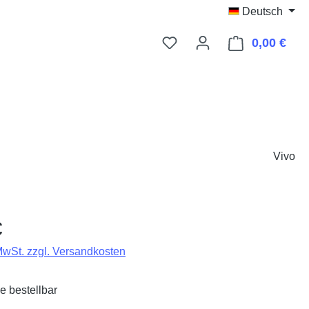
Deutsch
0,00 €
Ware
Vivo
eis:
€
 MwSt. zzgl. Versandkosten
e bestellbar