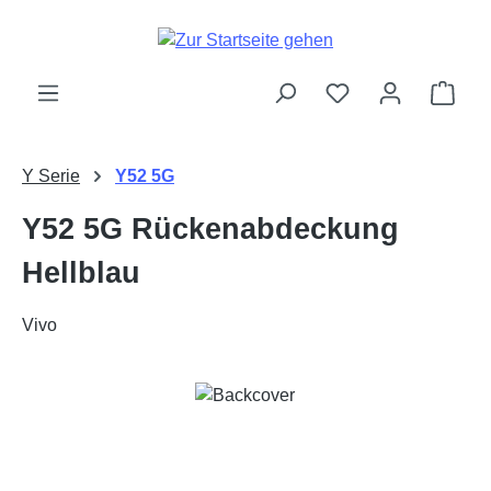
Zum Hauptinhalt springen
Ware
Y Serie
Y52 5G
Y52 5G Rückenabdeckung
Hellblau
Vivo
Bildergalerie überspringen