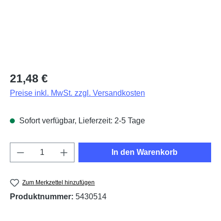
Regulärer Preis:
21,48 €
Preise inkl. MwSt. zzgl. Versandkosten
Sofort verfügbar, Lieferzeit: 2-5 Tage
Produkt Anzahl: Gib den gewünschten Wert e
In den Warenkorb
Zum Merkzettel hinzufügen
Produktnummer:
5430514