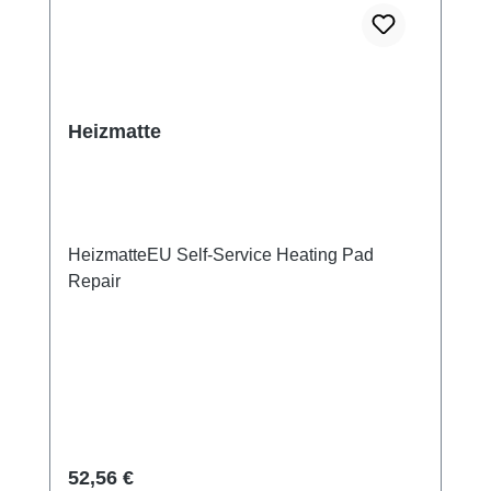
Heizmatte
HeizmatteEU Self-Service Heating Pad
Repair
Regulärer Preis:
52,56 €