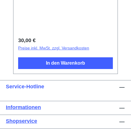
SaugnapfKunststoff-Pinzetten mit
SpitzeMetallpinzetten mit flacher
SpitzeExplosionsschutzfolie für
Bildschirm/Glas-AkkudeckelElektrisches
IsoliermaterialFotoelektrischer
Fingerabdruck-Test-FingerDreieckige
Regulärer Preis:
30,00 €
Demontageplättchen
Preise inkl. MwSt. zzgl. Versandkosten
In den Warenkorb
Service-Hotline
Informationen
Shopservice