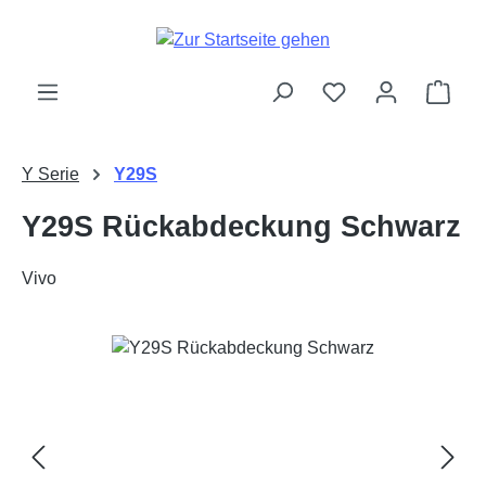
Zum Hauptinhalt springen
Ware
Y Serie
Y29S
Y29S Rückabdeckung Schwarz
Vivo
Bildergalerie überspringen