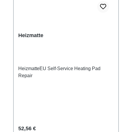
Heizmatte
HeizmatteEU Self-Service Heating Pad
Repair
Regulärer Preis:
52,56 €