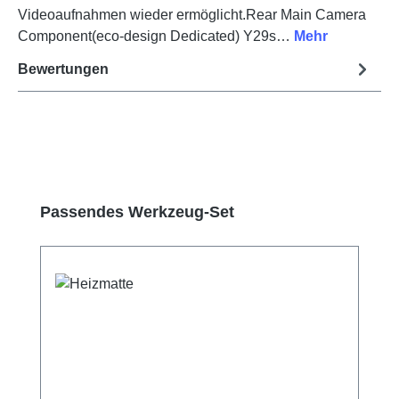
Videoaufnahmen wieder ermöglicht.Rear Main Camera
Component(eco-design Dedicated) Y29s…
Mehr
Bewertungen
Produktgalerie überspringen
Passendes Werkzeug-Set