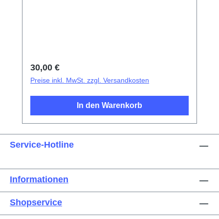
SaugnapfKunststoff-Pinzetten mit
SpitzeMetallpinzetten mit flacher
SpitzeExplosionsschutzfolie für
Bildschirm/Glas-AkkudeckelElektrisches
IsoliermaterialFotoelektrischer
Fingerabdruck-Test-FingerDreieckige
Regulärer Preis:
30,00 €
Demontageplättchen
Preise inkl. MwSt. zzgl. Versandkosten
In den Warenkorb
Service-Hotline
Informationen
Shopservice