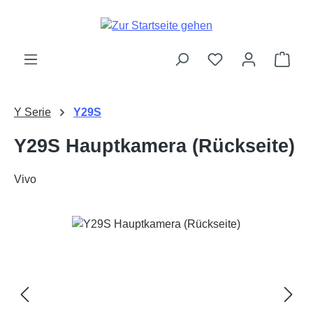
Zum Hauptinhalt springen
Ware
Y Serie
Y29S
Y29S Hauptkamera (Rückseite)
Vivo
Bildergalerie überspringen