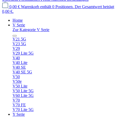
0,00 €
Warenkorb enthält 0 Positionen. Der Gesamtwert beträgt
0,00 €.
Home
V Serie
Zur Kategorie V Serie
V21 5G
V23 5G
V29
V29 Lite 5G
V40
V40 Lite
V40 SE
V40 SE 5G
V50
V50e
V50 Lite
V50 Lite 5G
V60 Lite 5G
V70
V70 FE
V70 Lite 5G
Y Serie