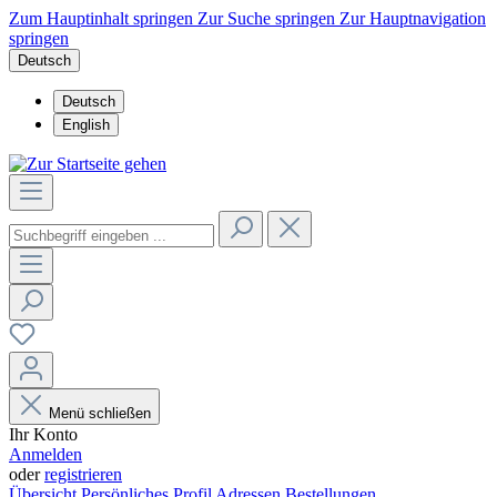
Zum Hauptinhalt springen
Zur Suche springen
Zur Hauptnavigation
springen
Deutsch
Deutsch
English
Menü schließen
Ihr Konto
Anmelden
oder
registrieren
Übersicht
Persönliches Profil
Adressen
Bestellungen