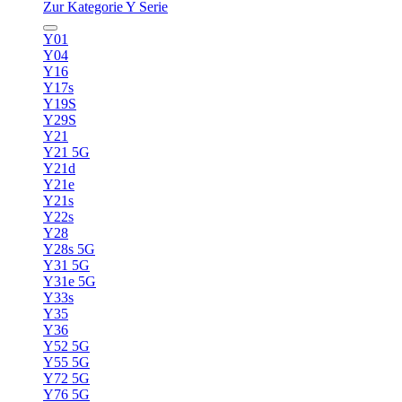
Zur Kategorie Y Serie
Y01
Y04
Y16
Y17s
Y19S
Y29S
Y21
Y21 5G
Y21d
Y21e
Y21s
Y22s
Y28
Y28s 5G
Y31 5G
Y31e 5G
Y33s
Y35
Y36
Y52 5G
Y55 5G
Y72 5G
Y76 5G