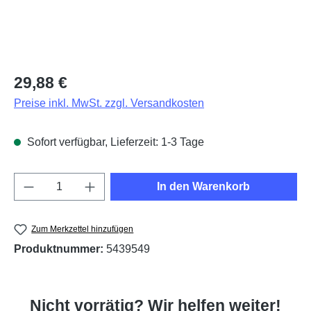
Regulärer Preis:
29,88 €
Preise inkl. MwSt. zzgl. Versandkosten
Sofort verfügbar, Lieferzeit: 1-3 Tage
Produkt Anzahl: Gib den gewünschten Wert e
In den Warenkorb
Zum Merkzettel hinzufügen
Produktnummer:
5439549
Nicht vorrätig? Wir helfen weiter!