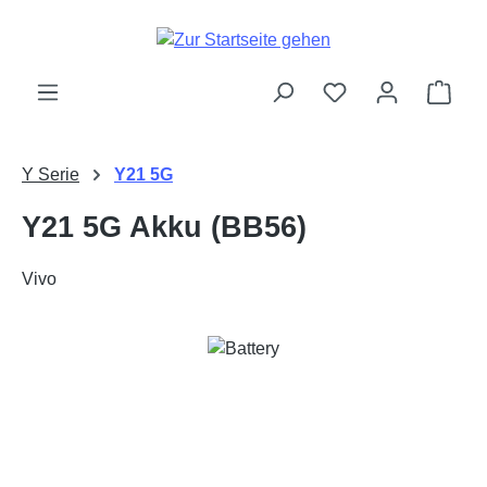
Zum Hauptinhalt springen
Ware
Y Serie
Y21 5G
Y21 5G Akku (BB56)
Vivo
Bildergalerie überspringen