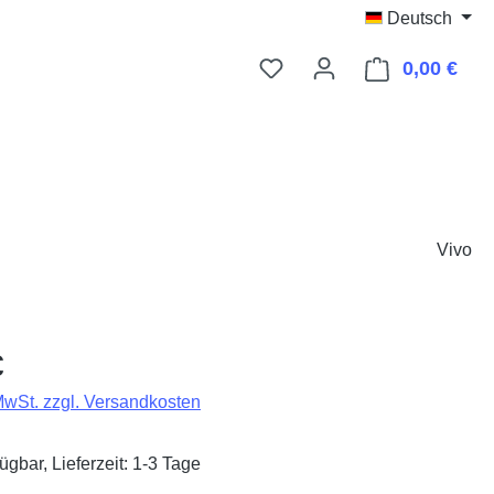
Deutsch
0,00 €
Ware
Vivo
eis:
€
 MwSt. zzgl. Versandkosten
ügbar, Lieferzeit: 1-3 Tage