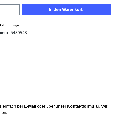
Anzahl: Gib den gewünschten Wert ein oder
In den Warenkorb
tel hinzufügen
mmer:
5439548
s einfach per
E-Mail
oder über unser
Kontaktformular
. Wir
eren.