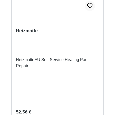
Heizmatte
HeizmatteEU Self-Service Heating Pad
Repair
Regulärer Preis:
52,56 €