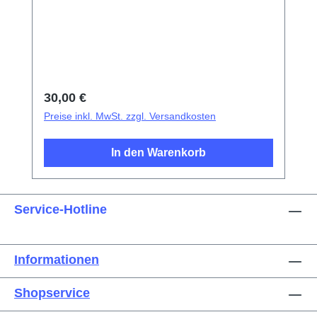
SaugnapfKunststoff-Pinzetten mit
SpitzeMetallpinzetten mit flacher
SpitzeExplosionsschutzfolie für
Bildschirm/Glas-AkkudeckelElektrisches
IsoliermaterialFotoelektrischer
Fingerabdruck-Test-FingerDreieckige
Regulärer Preis:
30,00 €
Demontageplättchen
Preise inkl. MwSt. zzgl. Versandkosten
In den Warenkorb
Service-Hotline
Informationen
Shopservice