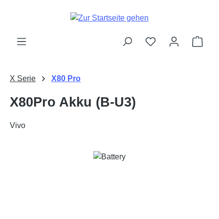
Zum Hauptinhalt springen
Ware
X Serie
X80 Pro
X80Pro Akku (B-U3)
Vivo
Bildergalerie überspringen