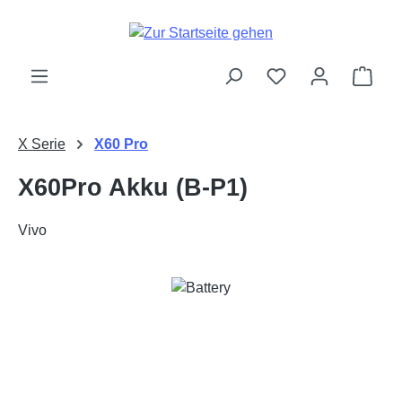
Zum Hauptinhalt springen
Ware
X Serie
X60 Pro
X60Pro Akku (B-P1)
Vivo
Bildergalerie überspringen