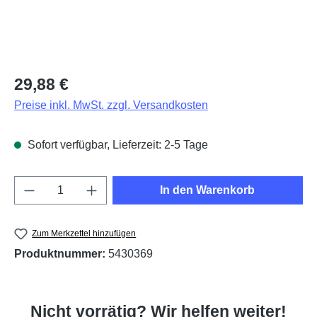
Regulärer Preis:
29,88 €
Preise inkl. MwSt. zzgl. Versandkosten
Sofort verfügbar, Lieferzeit: 2-5 Tage
Produkt Anzahl: Gib den gewünschten Wert e
In den Warenkorb
Zum Merkzettel hinzufügen
Produktnummer:
5430369
Nicht vorrätig? Wir helfen weiter!