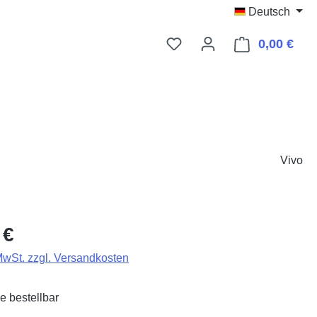
Deutsch
0,00 €
Ware
Vivo
eis:
 €
 MwSt. zzgl. Versandkosten
e bestellbar