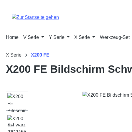
m Hauptinhalt springen
Zur Suche springen
Zur Hauptnavigation springen
Home
V Serie
Y Serie
X Serie
Werkzeug-Set
X Serie
X200 FE
X200 FE Bildschirm Sch
Bildergalerie überspringen