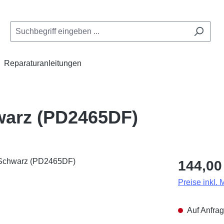
Reparaturanleitungen
warz (PD2465DF)
Regulärer Pr
144,00
Preise inkl.
Auf Anfrag