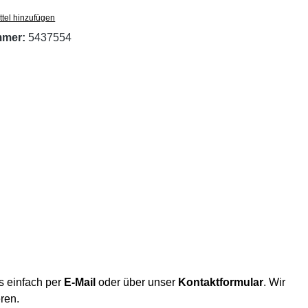
tel hinzufügen
mmer:
5437554
s einfach per
E-Mail
oder über unser
Kontaktformular
. Wir
eren.