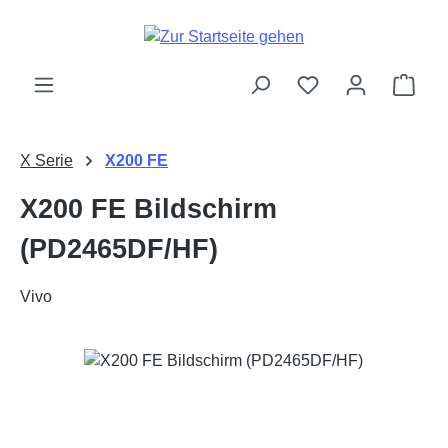
Zum Hauptinhalt springen
Ware
X Serie
X200 FE
X200 FE Bildschirm
(PD2465DF/HF)
Vivo
Bildergalerie überspringen