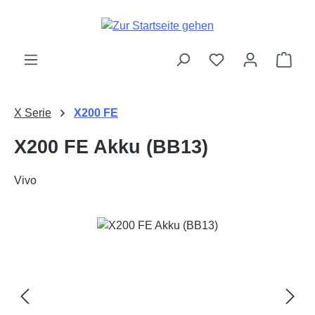
Zum Hauptinhalt springen
Ware
X Serie
X200 FE
X200 FE Akku (BB13)
Vivo
Bildergalerie überspringen