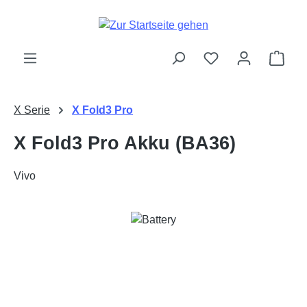
Zum Hauptinhalt springen
Ware
X Serie
X Fold3 Pro
X Fold3 Pro Akku (BA36)
Vivo
Bildergalerie überspringen