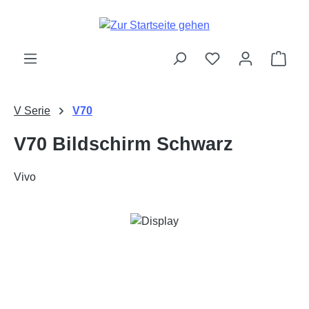
Zum Hauptinhalt springen
Ware
V Serie
V70
V70 Bildschirm Schwarz
Vivo
Bildergalerie überspringen