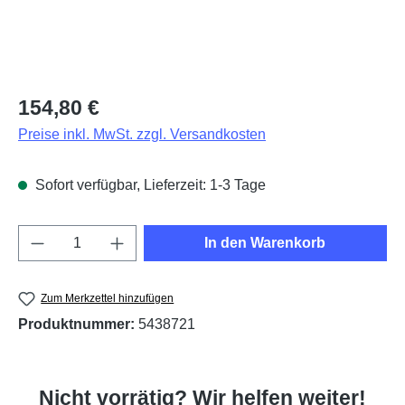
Regulärer Preis:
154,80 €
Preise inkl. MwSt. zzgl. Versandkosten
Sofort verfügbar, Lieferzeit: 1-3 Tage
Produkt Anzahl: Gib den gewünschten Wert e
In den Warenkorb
Zum Merkzettel hinzufügen
Produktnummer:
5438721
Nicht vorrätig? Wir helfen weiter!