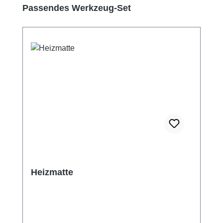
Produktgalerie überspringen
Passendes Werkzeug-Set
Heizmatte