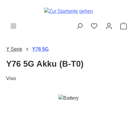
Zum Hauptinhalt springen
Ware
Y Serie
Y76 5G
Y76 5G Akku (B-T0)
Vivo
Bildergalerie überspringen