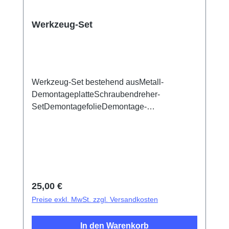
Werkzeug-Set
Werkzeug-Set bestehend ausMetall-
DemontageplatteSchraubendreher-
SetDemontagefolieDemontage-
SaugnapfKunststoff-Pinzetten mit
SpitzeMetallpinzetten mit flacher
SpitzeExplosionsschutzfolie für
Bildschirm/Glas-AkkudeckelElektrisches
IsoliermaterialFotoelektrischer
Fingerabdruck-Test-FingerDreieckige
Regulärer Preis:
25,00 €
Demontageplättchen
Preise exkl. MwSt. zzgl. Versandkosten
In den Warenkorb