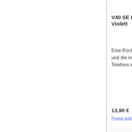
V40 SE
Violett
Eine Rück
und die 
Telefons 
Klebestrei
und werde
mitgeliefert. Battery
Componen
PD2358C
Reguläre
13,90 €
Preise exk