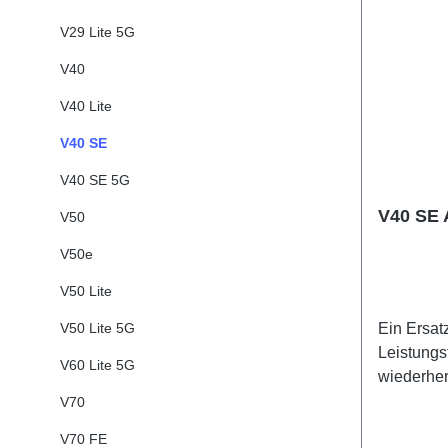
V29 Lite 5G
V40
V40 Lite
V40 SE
V40 SE 5G
V40 SE 
V50
V50e
V50 Lite
V50 Lite 5G
Ein Ersat
Leistungs
V60 Lite 5G
wiederher
Lithium 
V70
V70 FE