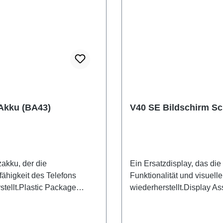
Akku (BA43)
V40 SE Bildschirm S
zakku, der die
Ein Ersatzdisplay, das die
fähigkeit des Telefons
Funktionalität und visuelle
stellt.Plastic Package
wiederherstellt.Display A
Battery BA43 EX HSF (SH)
Y100/V30 Lite Black
PD2358F/BF/CF/DF/EF H