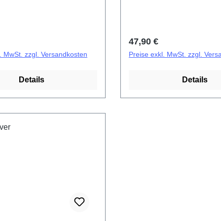
r Preis:
Regulärer Preis:
47,90 €
l. MwSt. zzgl. Versandkosten
Preise exkl. MwSt. zzgl. Ver
Details
Details