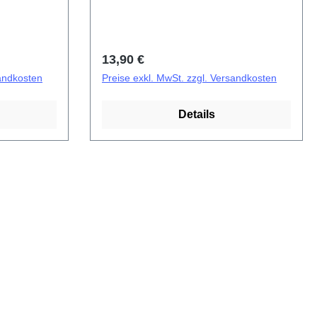
mitgeliefert. Battery Cover
Component V40 SE Black
PD2358CF/DF HSF (SH)
Regulärer Preis:
13,90 €
sandkosten
Preise exkl. MwSt. zzgl. Versandkosten
Details