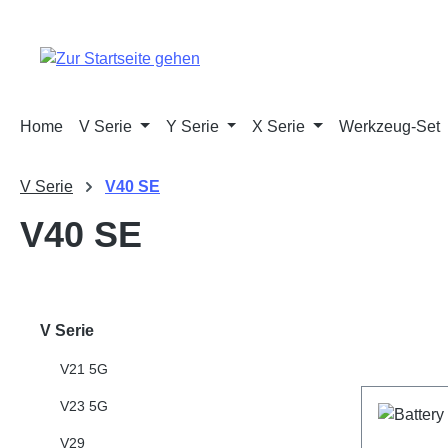
m Hauptinhalt springen
Zur Suche springen
Zur Hauptnavigation springen
Home
V Serie
Y Serie
X Serie
Werkzeug-Set
V Serie
V40 SE
V40 SE
V Serie
V21 5G
V23 5G
V29