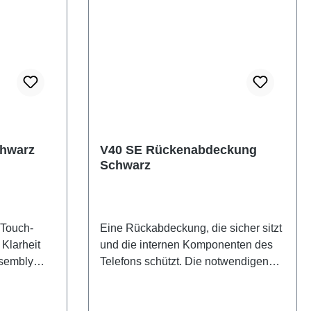
chwarz
V40 SE Rückenabdeckung
Schwarz
 Touch-
Eine Rückabdeckung, die sicher sitzt
 Klarheit
und die internen Komponenten des
ssembly
Telefons schützt. Die notwendigen
Klebestreifen sind im Preis inkludiert
SF (SH)
und werden mit diesem Produkt