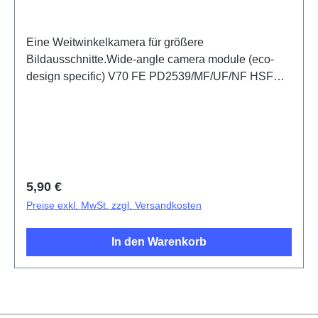
Eine Weitwinkelkamera für größere
Bildausschnitte.Wide-angle camera module (eco-
design specific) V70 FE PD2539/MF/UF/NF HSF
(SH)
Regulärer Preis:
5,90 €
Preise exkl. MwSt. zzgl. Versandkosten
In den Warenkorb