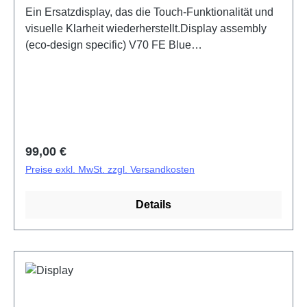
Ein Ersatzdisplay, das die Touch-Funktionalität und
visuelle Klarheit wiederherstellt.Display assembly
(eco-design specific) V70 FE Blue
PD2539/MF/UF/NF HSF (SH)
Regulärer Preis:
99,00 €
Preise exkl. MwSt. zzgl. Versandkosten
Details