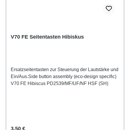
V70 FE Seitentasten Hibiskus
Ersatzseitentasten zur Steuerung der Lautstärke und
Ein/Aus.Side button assembly (eco-design specific)
V70 FE Hibiscus PD2539/MF/UF/NF HSF (SH)
Regulärer Preis:
3,50 €