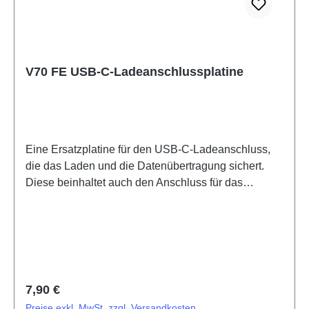
V70 FE USB-C-Ladeanschlussplatine
Eine Ersatzplatine für den USB-C-Ladeanschluss,
die das Laden und die Datenübertragung sichert.
Diese beinhaltet auch den Anschluss für das
Mikrophon.PCB semi-finished product V70 FE ANA
board (eco-design specific) PD2539/MF/UF/NF HSF
(SH)
Regulärer Preis:
7,90 €
Preise exkl. MwSt. zzgl. Versandkosten