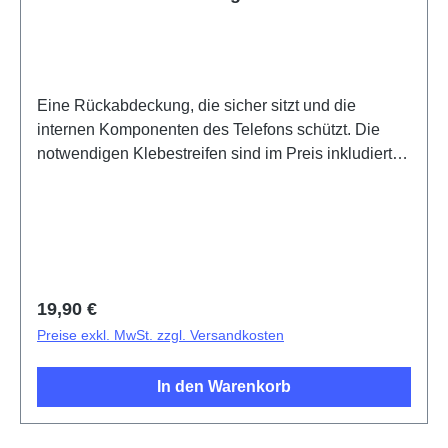
Eine Rückabdeckung, die sicher sitzt und die
internen Komponenten des Telefons schützt. Die
notwendigen Klebestreifen sind im Preis inkludiert
und werden mit diesem Produkt mitgeliefert.Battery
cover assembly (eco-design specific) V70 FE
Hibiscus PD2539MF/UF HSF (SH)
Regulärer Preis:
19,90 €
Preise exkl. MwSt. zzgl. Versandkosten
In den Warenkorb