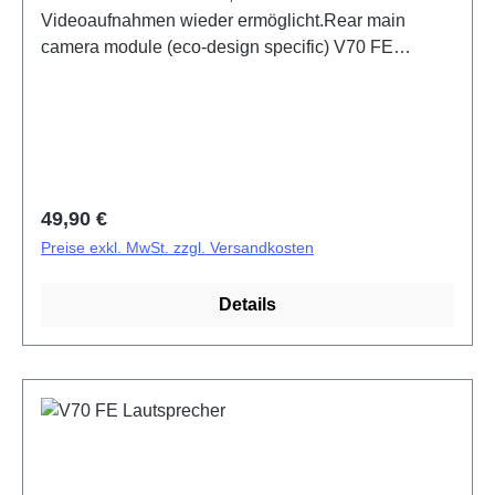
Videoaufnahmen wieder ermöglicht.Rear main
camera module (eco-design specific) V70 FE
PD2539/MF/UF/NF HSF (SH)
Regulärer Preis:
49,90 €
Preise exkl. MwSt. zzgl. Versandkosten
Details