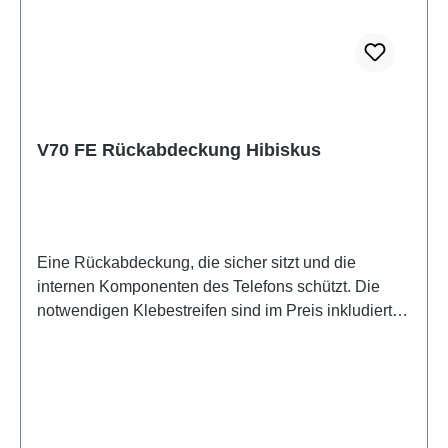
V70 FE Rückabdeckung Hibiskus
Eine Rückabdeckung, die sicher sitzt und die
internen Komponenten des Telefons schützt. Die
notwendigen Klebestreifen sind im Preis inkludiert
und werden mit diesem Produkt mitgeliefert.Battery
cover assembly (eco-design specific) V70 FE
Hibiscus PD2539LF/NF HSF (SH)