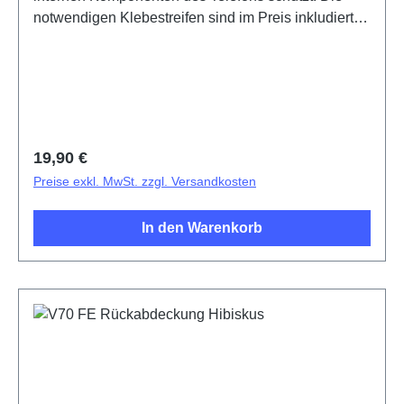
notwendigen Klebestreifen sind im Preis inkludiert
und werden mit diesem Produkt mitgeliefert.Battery
cover assembly (eco-design specific) V70 FE Blue
PD2539MF/UF HSF (SH)
Regulärer Preis:
19,90 €
Preise exkl. MwSt. zzgl. Versandkosten
In den Warenkorb