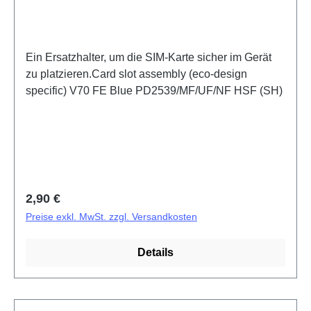
Ein Ersatzhalter, um die SIM-Karte sicher im Gerät
zu platzieren.Card slot assembly (eco-design
specific) V70 FE Blue PD2539/MF/UF/NF HSF (SH)
Regulärer Preis:
2,90 €
Preise exkl. MwSt. zzgl. Versandkosten
Details