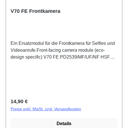
V70 FE Frontkamera
Ein Ersatzmodul für die Frontkamera für Selfies und
Videoanrufe.Front-facing camera module (eco-
design specific) V70 FE PD2539/MF/UF/NF HSF
(SH)
Regulärer Preis:
14,90 €
Preise exkl. MwSt. zzgl. Versandkosten
Details