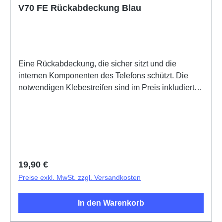
V70 FE Rückabdeckung Blau
Eine Rückabdeckung, die sicher sitzt und die
internen Komponenten des Telefons schützt. Die
notwendigen Klebestreifen sind im Preis inkludiert
und werden mit diesem Produkt mitgeliefert.Battery
cover assembly (eco-design specific) V70 FE Blue
PD2539LF/NF HSF (SH)
Regulärer Preis:
19,90 €
Preise exkl. MwSt. zzgl. Versandkosten
In den Warenkorb