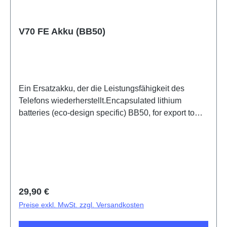
V70 FE Akku (BB50)
Ein Ersatzakku, der die Leistungsfähigkeit des
Telefons wiederherstellt.Encapsulated lithium
batteries (eco-design specific) BB50, for export to
HSF (SH)
Regulärer Preis:
29,90 €
Preise exkl. MwSt. zzgl. Versandkosten