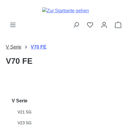
Zum Hauptinhalt springen
Ware
V Serie
V70 FE
V70 FE
V Serie
V21 5G
V23 5G