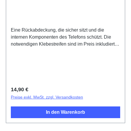
Eine Rückabdeckung, die sicher sitzt und die
internen Komponenten des Telefons schützt. Die
notwendigen Klebestreifen sind im Preis inkludiert
und werden mit diesem Produkt mitgeliefert.Battery
Cover Component V29 Lite 5G Black PD2271F/BF
HSF 1#(SH)
Regulärer Preis:
14,90 €
Preise exkl. MwSt. zzgl. Versandkosten
In den Warenkorb