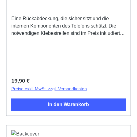
Eine Rückabdeckung, die sicher sitzt und die
internen Komponenten des Telefons schützt. Die
notwendigen Klebestreifen sind im Preis inkludiert
und werden mit diesem Produkt mitgeliefert.Battery
Cover Components V21/V21 5G Blue PD2083F/CF
1# HSF (SH)
Regulärer Preis:
19,90 €
Preise exkl. MwSt. zzgl. Versandkosten
In den Warenkorb