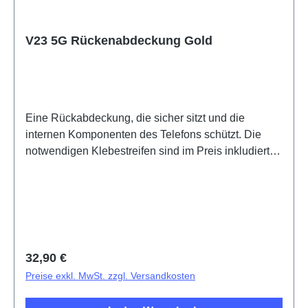
V23 5G Rückenabdeckung Gold
Eine Rückabdeckung, die sicher sitzt und die
internen Komponenten des Telefons schützt. Die
notwendigen Klebestreifen sind im Preis inkludiert
und werden mit diesem Produkt mitgeliefert. Battery
Cover Components V23 5G Gold PD2167DF 1#
HSF (SH)
Regulärer Preis:
32,90 €
Preise exkl. MwSt. zzgl. Versandkosten