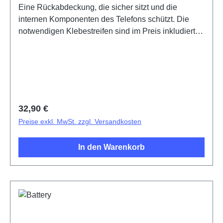
Eine Rückabdeckung, die sicher sitzt und die
internen Komponenten des Telefons schützt. Die
notwendigen Klebestreifen sind im Preis inkludiert
und werden mit diesem Produkt mitgeliefert. Battery
Cover Components V23 5G Black PD2167DF 2#
HSF (SH)
Regulärer Preis:
32,90 €
Preise exkl. MwSt. zzgl. Versandkosten
In den Warenkorb