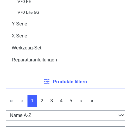
V70 FE
V70 Lite 5G
Y Serie
X Serie
Werkzeug-Set
Reparaturanleitungen
Produkte filtern
Seite
Seite
Seite
Seite
Seite
1
2
3
4
5