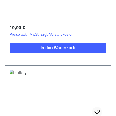
PD2083F/CF 2# HSF (SH)
Regulärer Preis:
19,90 €
Preise exkl. MwSt. zzgl. Versandkosten
In den Warenkorb