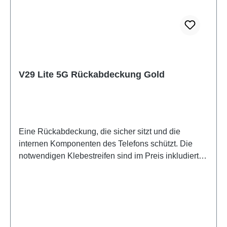
V29 Lite 5G Rückabdeckung Gold
Eine Rückabdeckung, die sicher sitzt und die
internen Komponenten des Telefons schützt. Die
notwendigen Klebestreifen sind im Preis inkludiert
und werden mit diesem Produkt mitgeliefert.Battery
Cover Component V29 Lite 5G Gold PD2271F/BF
HSF 2#(SH)