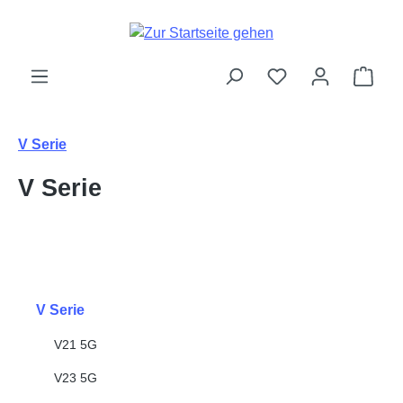
Zum Hauptinhalt springen
Ware
V Serie
V Serie
V Serie
V21 5G
V23 5G