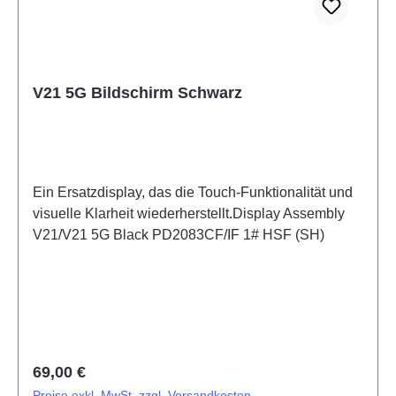
V21 5G Bildschirm Schwarz
Ein Ersatzdisplay, das die Touch-Funktionalität und
visuelle Klarheit wiederherstellt.Display Assembly
V21/V21 5G Black PD2083CF/IF 1# HSF (SH)
Regulärer Preis:
69,00 €
Preise exkl. MwSt. zzgl. Versandkosten