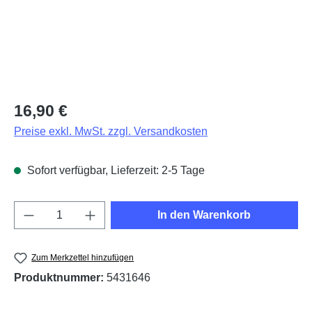
Regulärer Preis:
16,90 €
Preise exkl. MwSt. zzgl. Versandkosten
Sofort verfügbar, Lieferzeit: 2-5 Tage
Produkt Anzahl: Gib den gewünschten Wert e
In den Warenkorb
Zum Merkzettel hinzufügen
Produktnummer:
5431646