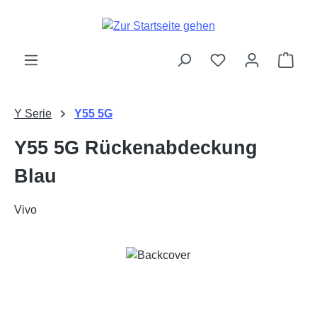
Zum Hauptinhalt springen
Ware
Y Serie
Y55 5G
Y55 5G Rückenabdeckung
Blau
Vivo
Bildergalerie überspringen