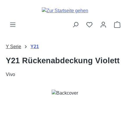
Zum Hauptinhalt springen
Ware
Y Serie
Y21
Y21 Rückenabdeckung Violett
Vivo
Bildergalerie überspringen