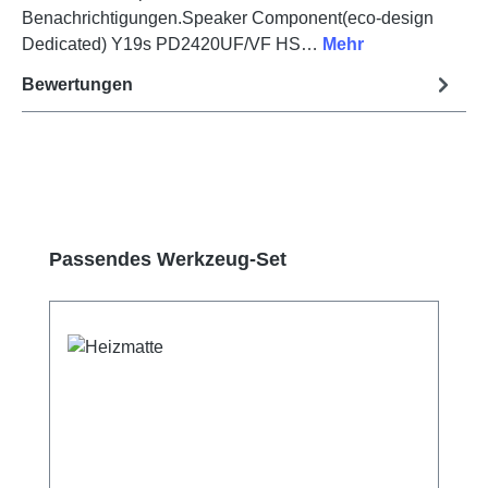
Benachrichtigungen.Speaker Component(eco-design
Dedicated) Y19s PD2420UF/VF HS…
Mehr
Bewertungen
Produktgalerie überspringen
Passendes Werkzeug-Set