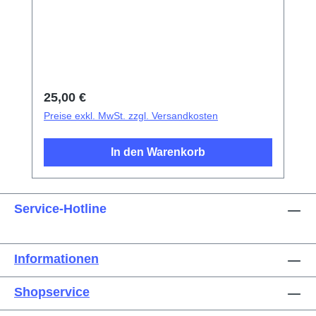
SaugnapfKunststoff-Pinzetten mit
SpitzeMetallpinzetten mit flacher
SpitzeExplosionsschutzfolie für
Bildschirm/Glas-AkkudeckelElektrisches
IsoliermaterialFotoelektrischer
Fingerabdruck-Test-FingerDreieckige
Regulärer Preis:
25,00 €
Demontageplättchen
Preise exkl. MwSt. zzgl. Versandkosten
In den Warenkorb
Service-Hotline
Informationen
Shopservice