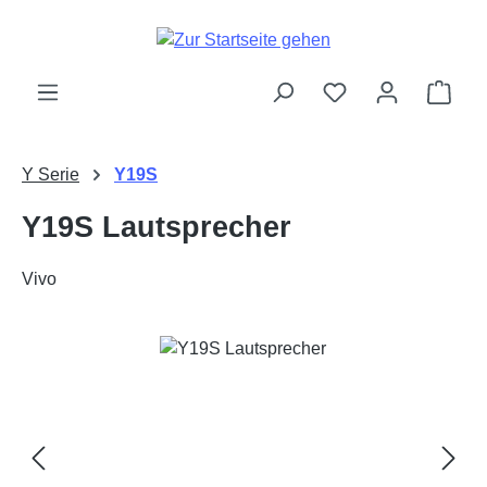
Zum Hauptinhalt springen
Ware
Y Serie
Y19S
Y19S Lautsprecher
Vivo
Bildergalerie überspringen