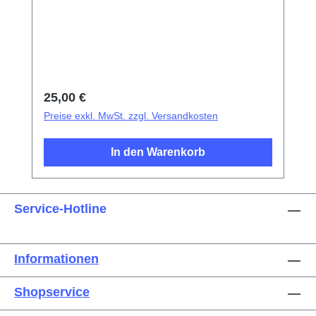
SaugnapfKunststoff-Pinzetten mit
SpitzeMetallpinzetten mit flacher
SpitzeExplosionsschutzfolie für
Bildschirm/Glas-AkkudeckelElektrisches
IsoliermaterialFotoelektrischer
Fingerabdruck-Test-FingerDreieckige
Regulärer Preis:
25,00 €
Demontageplättchen
Preise exkl. MwSt. zzgl. Versandkosten
In den Warenkorb
Service-Hotline
Informationen
Shopservice