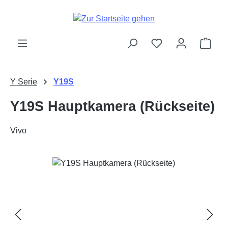
Zum Hauptinhalt springen
Ware
Y Serie
Y19S
Y19S Hauptkamera (Rückseite)
Vivo
Bildergalerie überspringen