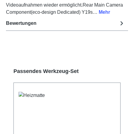
Videoaufnahmen wieder ermöglicht.Rear Main Camera
Component(eco-design Dedicated) Y19s…
Mehr
Bewertungen
Produktgalerie überspringen
Passendes Werkzeug-Set