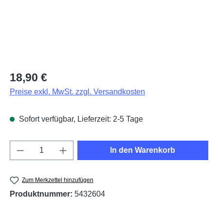
Regulärer Preis:
18,90 €
Preise exkl. MwSt. zzgl. Versandkosten
Sofort verfügbar, Lieferzeit: 2-5 Tage
Produkt Anzahl: Gib den gewünschten Wert e
In den Warenkorb
Zum Merkzettel hinzufügen
Produktnummer:
5432604