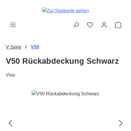
Zum Hauptinhalt springen
Ware
V Serie
V50
V50 Rückabdeckung Schwarz
Vivo
Bildergalerie überspringen