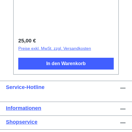
SaugnapfKunststoff-Pinzetten mit
SpitzeMetallpinzetten mit flacher
SpitzeExplosionsschutzfolie für
Bildschirm/Glas-AkkudeckelElektrisches
IsoliermaterialFotoelektrischer
Fingerabdruck-Test-FingerDreieckige
Regulärer Preis:
25,00 €
Demontageplättchen
Preise exkl. MwSt. zzgl. Versandkosten
In den Warenkorb
Service-Hotline
Informationen
Shopservice