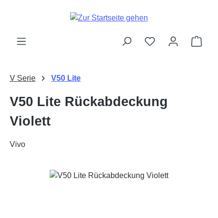
Zum Hauptinhalt springen
Ware
V Serie
V50 Lite
V50 Lite Rückabdeckung
Violett
Vivo
Bildergalerie überspringen