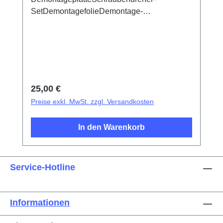
SetDemontagefolieDemontage-
SaugnapfKunststoff-Pinzetten mit
SpitzeMetallpinzetten mit flacher
SpitzeExplosionsschutzfolie für
Bildschirm/Glas-AkkudeckelElektrisches
IsoliermaterialFotoelektrischer
Fingerabdruck-Test-FingerDreieckige
Regulärer Preis:
25,00 €
Demontageplättchen
Preise exkl. MwSt. zzgl. Versandkosten
In den Warenkorb
Service-Hotline
Informationen