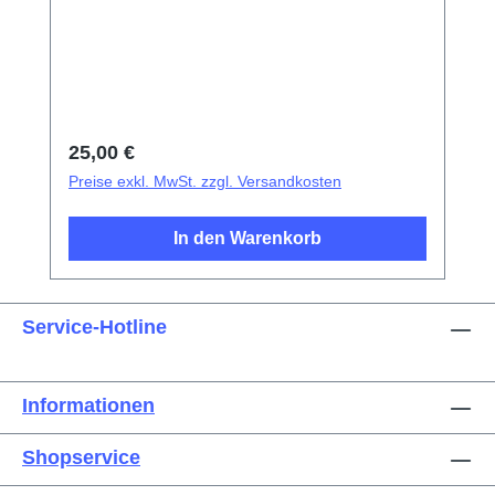
SaugnapfKunststoff-Pinzetten mit
SpitzeMetallpinzetten mit flacher
SpitzeExplosionsschutzfolie für
Bildschirm/Glas-AkkudeckelElektrisches
IsoliermaterialFotoelektrischer
Fingerabdruck-Test-FingerDreieckige
Regulärer Preis:
25,00 €
Demontageplättchen
Preise exkl. MwSt. zzgl. Versandkosten
In den Warenkorb
Service-Hotline
Informationen
Shopservice